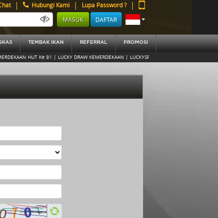
|
|
|
Chat
Hubungi Kami
Lupa Password ?
DAFTAR
GKAS
TEMBAK IKAN
REFERRAL
PROMOSI
EMERDEKAAN HUT Ke 81 | LUCKY DRAW KEMERDEKAAN | LUCKYSPIN KEMERDEKAAN | Ajak Teman Be