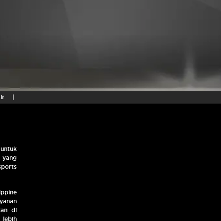
ir
|
 untuk
k yang
sports
ippine
yanan
an di
 lebih