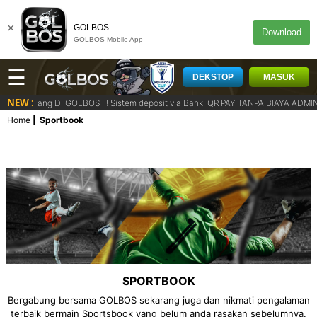
×
GOLBOS
Download
GOLBOS Mobile App
☰
DEKSTOP
MASUK
NEW :
amat Datang Di GOLBOS !!! Sistem deposit via Bank, QR PAY TANPA BIAYA ADM
Home
Sportbook
SPORTBOOK
Bergabung bersama GOLBOS sekarang juga dan nikmati pengalaman
terbaik bermain Sportsbook yang belum anda rasakan sebelumnya.