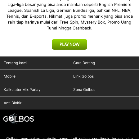
Liga-liga besar yang bisa anda mainkan seperti English Premiere
League, Spanish La Liga, German Bundesliga, bahkan NFL, NBA,
Tennis, dan E-sports. Nikmati juga promo menarik yang bisa anda
raih tiap harinya mulai dari Free Spin, Mystery Box, Promo Uang
Tunai hingga Cashback.
PLAY NOW
Tentang kami
Cara Betting
Mobile
Link Golbos
Kalkulator Mix Parlay
Zona Golbos
Anti Blokir
Golbos
merupakan website game judi online sportbook terbaik dan